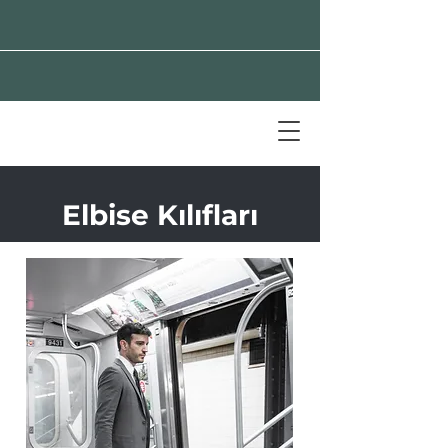
Elbise Kılıfları