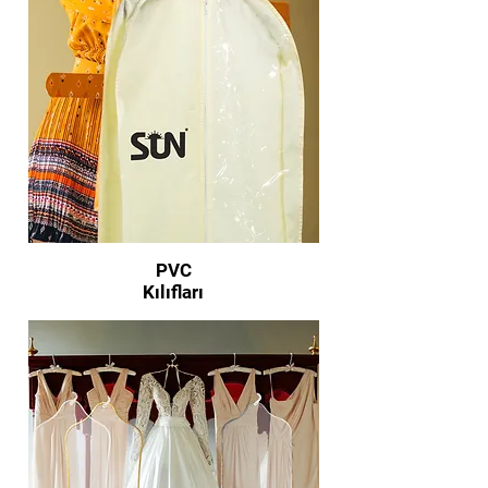
PVC
Kılıfları